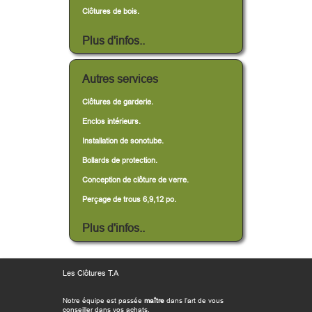
Clôtures de bois.
Plus d'infos..
Autres services
Clôtures de garderie.
Enclos intérieurs.
Installation de sonotube.
Bollards de protection.
Conception de clôture de verre.
Perçage de trous 6,9,12 po.
Plus d'infos..
Les Clôtures T.A
Notre équipe est passée
maître
dans l’art de vous
conseiller dans vos achats.