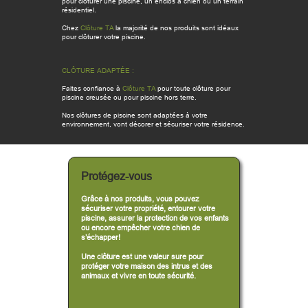
pour clôturer une piscine, un enclos à chien ou un terrain
résidentiel.
Chez
Clôture TA
la majorité de nos produits sont idéaux
pour clôturer votre piscine.
CLÔTURE ADAPTÉE :
Faites confiance à
Clôture TA
pour toute clôture pour
piscine creusée ou pour piscine hors terre.
Nos clôtures de piscine sont adaptées à votre
environnement, vont décorer et sécuriser votre résidence.
Protégez-vous
Grâce à nos produits, vous pouvez
sécuriser votre propriété, entourer votre
piscine, assurer la protection de vos enfants
ou encore empêcher votre chien de
s’échapper!
Une clôture est une valeur sure pour
protéger votre maison des intrus et des
animaux et vivre en toute sécurité.