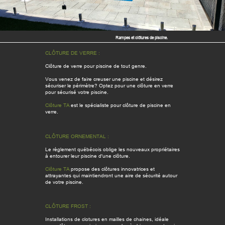
Rampes et clôtures de piscine.
CLÔTURE DE VERRE :
Clôture de verre pour piscine de tout genre.
Vous venez de faire creuser une piscine et désirez
sécuriser le périmètre? Optez pour une clôture en verre
pour sécurisé votre piscine.
Clôture TA
est le spécialiste pour clôture de piscine en
verre.
CLÔTURE ORNEMENTAL :
Le règlement québécois oblige les nouveaux propriétaires
à entourer leur piscine d'une clôture.
Clôture TA
propose des clôtures innovatrices et
attrayantes qui maintiendront une aire de sécurité autour
de votre piscine.
CLÔTURE FROST :
Installations de clotures en mailles de chaines, idéale