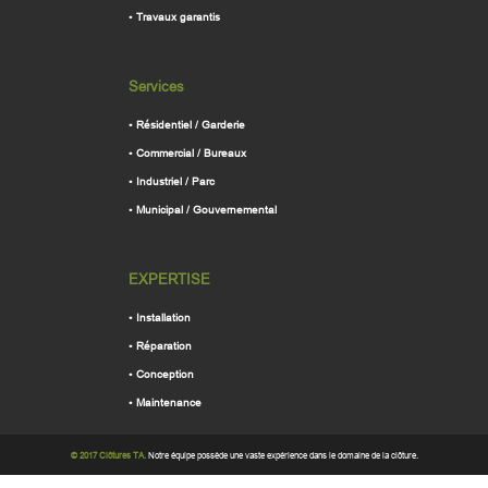
•
Travaux garantis
Services
•
Résidentiel / Garderie
•
Commercial / Bureaux
•
Industriel / Parc
•
Municipal / Gouvernemental
EXPERTISE
•
Installation
•
Réparation
•
Conception
•
Maintenance
© 2017 Clôtures TA.
Notre équipe possède une vaste expérience dans le domaine de la clôture.