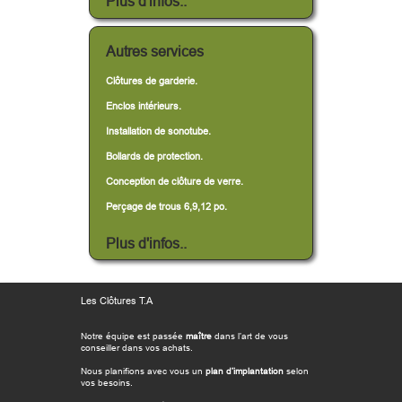
Plus d'infos..
Autres services
Clôtures de garderie.
Enclos intérieurs.
Installation de sonotube.
Bollards de protection.
Conception de clôture de verre.
Perçage de trous 6,9,12 po.
Plus d'infos..
Les Clôtures T.A
Notre équipe est passée
maître
dans l’art de vous
conseiller dans vos achats.
Nous planifions avec vous un
plan d’implantation
selon
vos besoins.