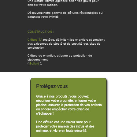
Une clôture intimité agencée selon vos goûts pour
embellir votre maison.
Découvrez notre gamme de clôtures résidentielles qui
garantira votre intimité.
CONSTRUCTION :
Clôture TA
protège, délimitent les chantiers et convient
aux exigences de sûreté et de sécurité des sites de
construction.
Clôture de chantiers et barre de protection de
stationnement
(
Bollard
).
Protégez-vous
Grâce à nos produits, vous pouvez
sécuriser votre propriété, entourer votre
piscine, assurer la protection de vos enfants
ou encore empêcher votre chien de
s’échapper!
Une clôture est une valeur sure pour
protéger votre maison des intrus et des
animaux et vivre en toute sécurité.