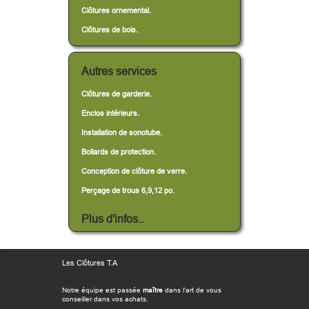
Clôtures ornemental.
Clôtures de bois.
Autres services
Clôtures de garderie.
Enclos intérieurs.
Installation de sonotube.
Bollards de protection.
Conception de clôture de verre.
Perçage de trous 6,9,12 po.
Plus d'infos..
Les Clôtures T.A
Notre équipe est passée
maître
dans l’art de vous
conseiller dans vos achats.