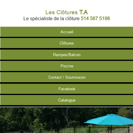
Les Clôtures
T.A
Le spécialiste de la clôture
514 567 5198
Accueil
Clôtures
Rampes/Balcon
Piscine
Contact / Soumission
Facebook
Catalogue